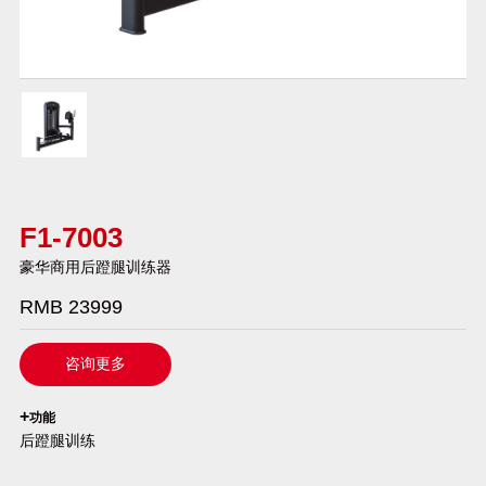
F1-7003
豪华商用后蹬腿训练器
RMB 23999
咨询更多
`
+
功能
后蹬腿训练