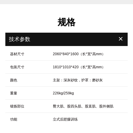
规格
＋
技术参数
器材尺寸
2060*840*1600（长*宽*高mm）
包装尺寸
1810*1010*420（长*宽*高mm）
颜色
主架：深灰砂纹，护罩：磨砂灰
重量
226kg/259kg
锻炼部位
臀大肌、股四头肌、股直肌、股外侧肌
功能
立式后蹬腿训练