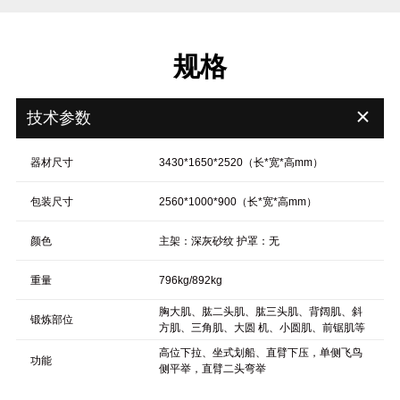
规格
＋
技术参数
器材尺寸
3430*1650*2520（长*宽*高mm）
包装尺寸
2560*1000*900（长*宽*高mm）
颜色
主架：深灰砂纹 护罩：无
重量
796kg/892kg
胸大肌、肱二头肌、肱三头肌、背阔肌、斜
锻炼部位
方肌、三角肌、大圆 机、小圆肌、前锯肌等
高位下拉、坐式划船、直臂下压，单侧飞鸟
功能
侧平举，直臂二头弯举