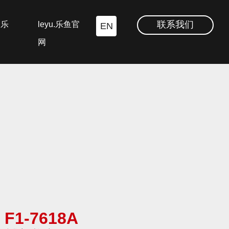
联系我们
.乐
leyu.乐鱼官
EN
网
F1-7618A