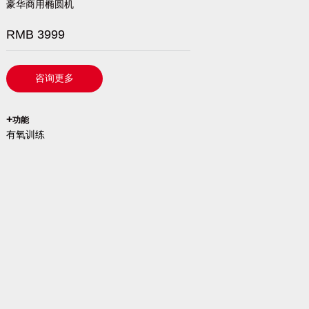
豪华商用椭圆机
RMB 3999
咨询更多
`
+
功能
有氧训练