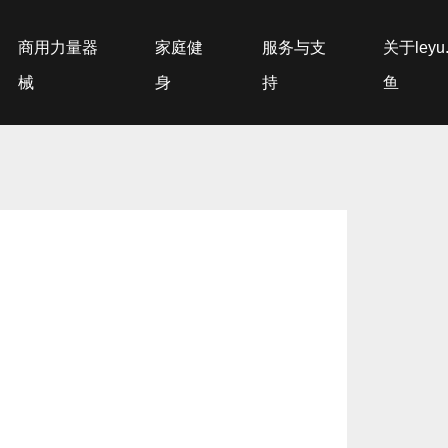
商用力量器
家庭健
服务与支
关于leyu
械
身
持
鱼