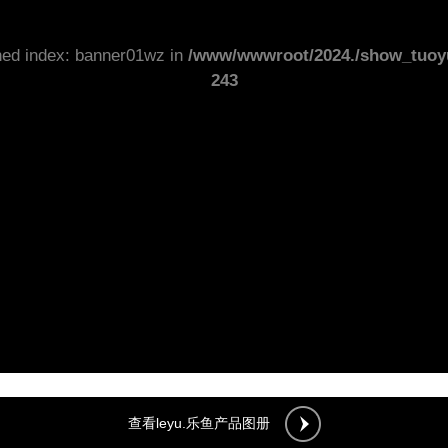
ned index: banner01wz in
/www/wwwroot/2024./show_tuoy
243
查看leyu.乐鱼产品图册