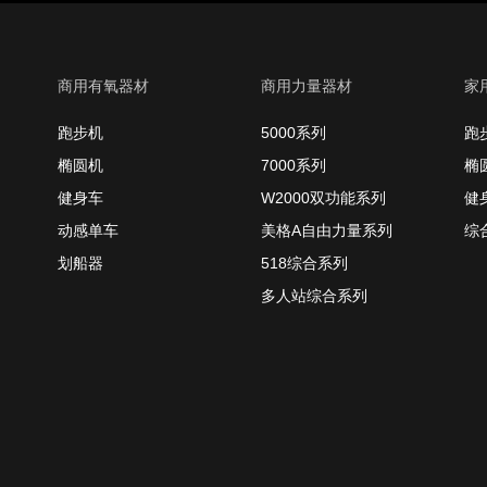
商用有氧器材
商用力量器材
家
跑步机
5000系列
跑
椭圆机
7000系列
椭
健身车
W2000双功能系列
健
动感单车
美格A自由力量系列
综
划船器
518综合系列
多人站综合系列